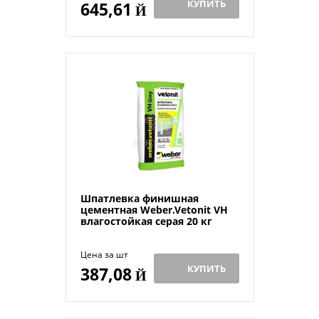
КУПИТЬ
645,61
Й
Шпатлевка финишная
цементная Weber.Vetonit VH
влагостойкая серая 20 кг
Цена за шт
КУПИТЬ
387,08
Й