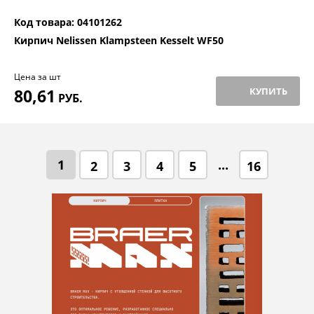
Код товара: 04101262
Кирпич Nelissen Klampsteen Kesselt WF50
Цена за шт
80,61
КУПИТЬ
РУБ.
1
...
2
3
4
5
16