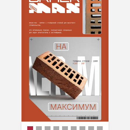
Производитель
Цвет
Основа
Фасовка
Вид работ
Материал основания
Тип применения
Вес