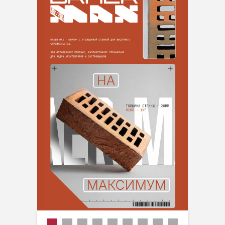
Акция
Производитель
Размер
Тип
Цвет
Пустотность
Марка прочности
Плотность