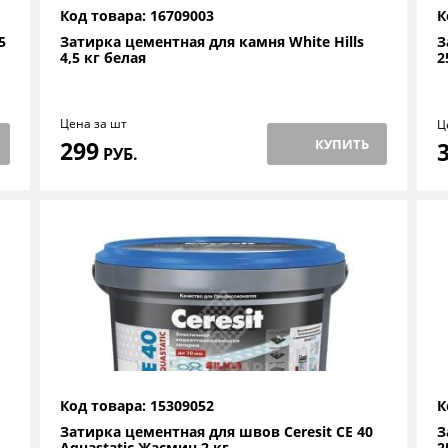
Код товара: 16709003
К
5
Затирка цементная для камня White Hills
З
4,5 кг белая
2
Цена за шт
Ц
299
КУПИТЬ
РУБ.
Код товара: 15309052
К
Затирка цементная для швов Ceresit CE 40
З
Aquastatic Жасмин 2 кг
2