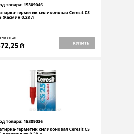
од товара: 15309046
атирка-герметик силиконовая Ceresit CS
5 Жасмин 0,28 л
ена за шт
КУПИТЬ
372,25
Й
од товара: 15309036
атирка-герметик силиконовая Ceresit CS
5 прозрачная 0,28 л