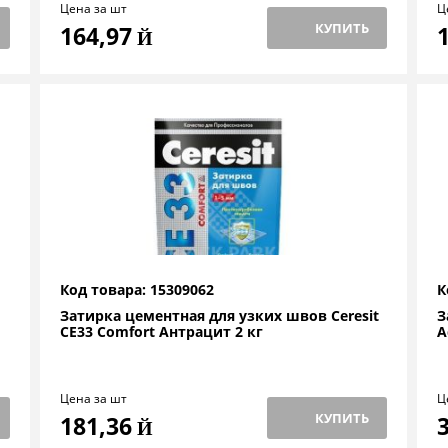
Цена за шт
Ц
КУПИТЬ
164,97
Й
Код товара: 15309062
К
Затирка цементная для узких швов Ceresit
З
СЕ33 Comfort Антрацит 2 кг
A
Цена за шт
Ц
КУПИТЬ
181,36
Й