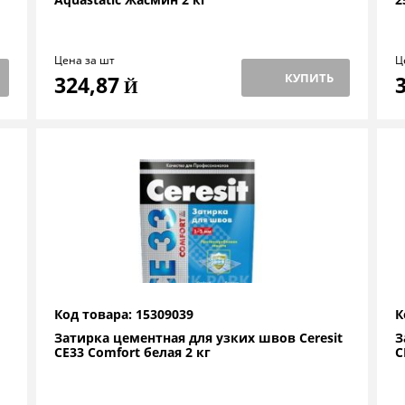
Цена за шт
Ц
КУПИТЬ
324,87
Й
Код товара: 15309039
К
Затирка цементная для узких швов Ceresit
З
СЕ33 Comfort белая 2 кг
C