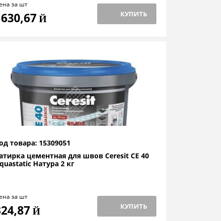
ена за шт
КУПИТЬ
1630,67
Й
од товара: 15309051
атирка цементная для швов Ceresit CE 40
quastatic Натура 2 кг
ена за шт
КУПИТЬ
324,87
Й