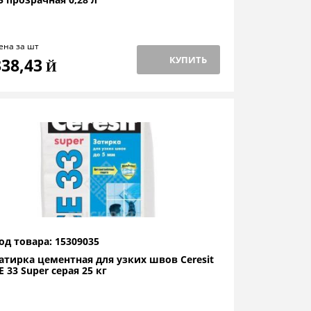
ена за шт
КУПИТЬ
338,43
Й
од товара: 15309035
атирка цементная для узких швов Ceresit
E 33 Super серая 25 кг