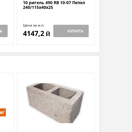
10 ригель 490 RB 10-07 Пепел
240/115х40х25
Цена за м.п.
Ь
КУПИТЬ
4147,2
Й