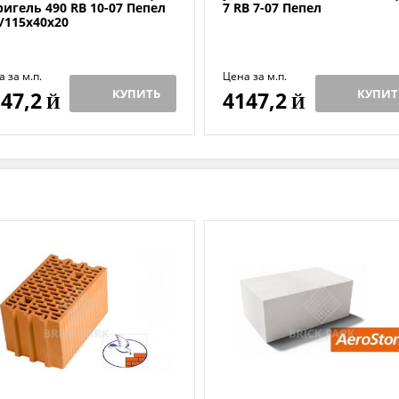
ригель 490 RB 10-07 Пепел
7 RB 7-07 Пепел
/115х40х20
 за м.п.
Цена за м.п.
КУПИТЬ
КУПИТ
47,2
4147,2
Й
Й