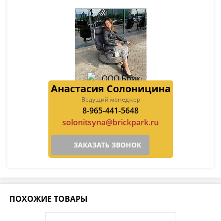
Анастасия Солоницина
Ведущий менеджер
8-965-441-5648
solonitsyna@brickpark.ru
ЗАКАЗАТЬ ЗВОНОК
ПОХОЖИЕ ТОВАРЫ