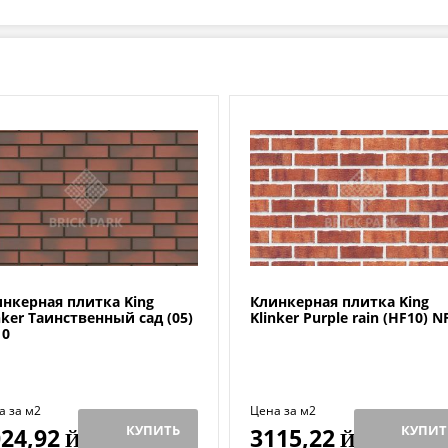
нкерная плитка King
Клинкерная плитка King
nker Таинственный сад (05)
Klinker Purple rain (HF10) N
10
а за м2
Цена за м2
КУПИТЬ
КУПИТ
24,92
3115,22
Й
Й