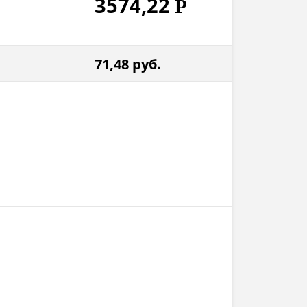
3574,22
Р
71,48
руб.