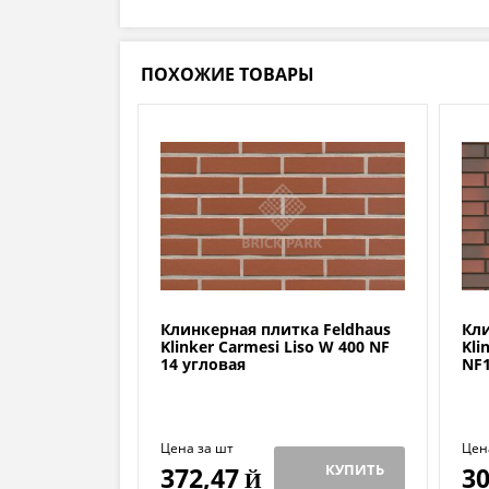
ПОХОЖИЕ ТОВАРЫ
Клинкерная плитка Feldhaus
Кли
Klinker Carmesi Liso W 400 NF
Kli
14 угловая
NF
Цена за шт
Цен
КУПИТЬ
372,47
30
Й