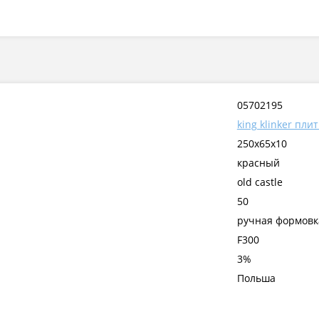
05702195
king klinker пли
250x65x10
красный
old castle
50
ручная формовк
F300
3%
Польша