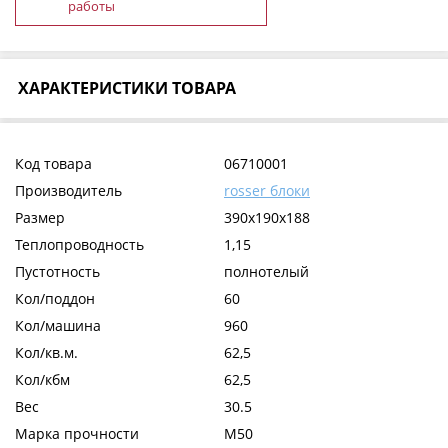
работы
ХАРАКТЕРИСТИКИ ТОВАРА
Код товара
06710001
Производитель
rosser блоки
Размер
390x190x188
Теплопроводность
1,15
Пустотность
полнотелый
Кол/поддон
60
Кол/машина
960
Кол/кв.м.
62,5
Кол/кбм
62,5
Вес
30.5
Марка прочности
М50