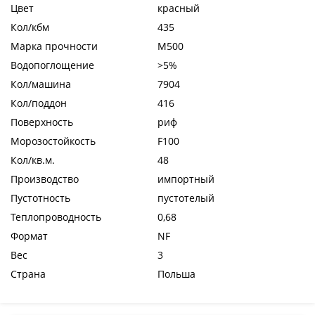
Цвет
красный
Кол/кбм
435
Марка прочности
М500
Водопоглощение
>5%
Кол/машина
7904
Кол/поддон
416
Поверхность
риф
Морозостойкость
F100
Кол/кв.м.
48
Производство
импортный
Пустотность
пустотелый
Теплопроводность
0,68
Формат
NF
Вес
3
Страна
Польша