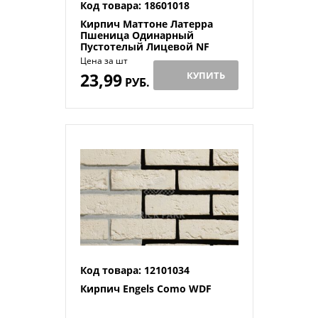
Код товара: 18601018
Кирпич Маттоне Латерра
Пшеница Одинарный
Пустотелый Лицевой NF
пустотность 33%
Цена за шт
23,99
КУПИТЬ
РУБ.
Код товара: 12101034
Кирпич Engels Como WDF