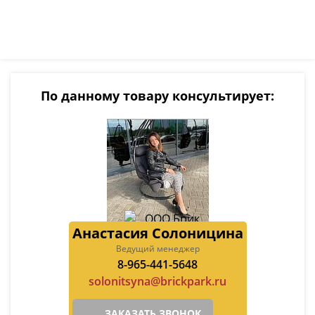
По данному товару консультирует:
Анастасия Солоницина
Ведущий менеджер
8-965-441-5648
solonitsyna@brickpark.ru
ЗАКАЗАТЬ ЗВОНОК