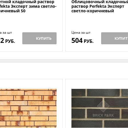
етной кладочный раствор
Облицовочный кладочны
fekta Эксперт зима светло-
раствор Perfekta Эксперт
ричневый 50
светло-коричневый
а за шт
Цена за шт
72
КУПИТЬ
504
КУПИТ
РУБ.
РУБ.