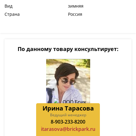
Вид
зимняя
Страна
Россия
По данному товару консультирует:
Ирина Тарасова
Ведущий менеджер
8-903-233-8200
itarasova@brickpark.ru