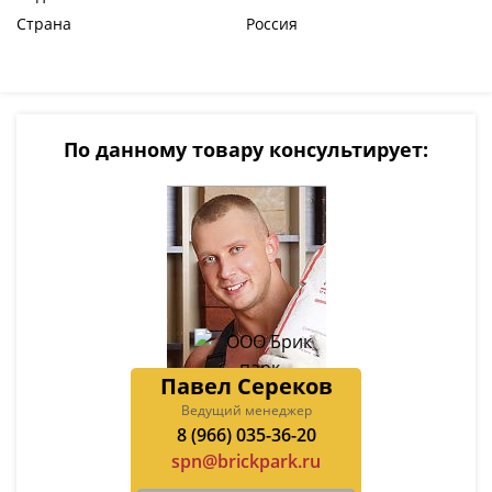
Страна
Россия
По данному товару консультирует:
Павел Сереков
Ведущий менеджер
8 (966) 035-36-20
spn@brickpark.ru