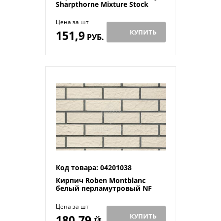
Sharpthorne Mixture Stock
Цена за шт
151,9
КУПИТЬ
РУБ.
Код товара: 04201038
Кирпич Roben Montblanс
белый перламутровый NF
Цена за шт
КУПИТЬ
180,79
Й