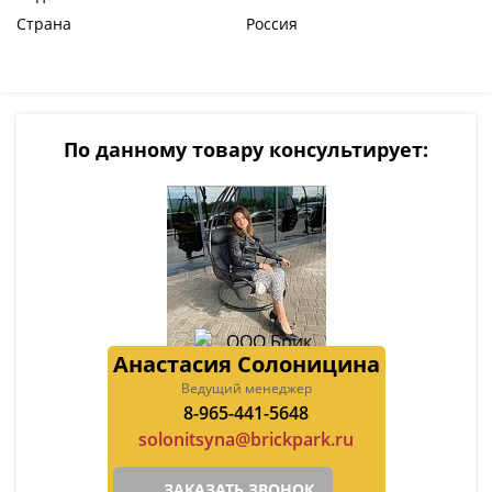
Страна
Россия
По данному товару консультирует:
Анастасия Солоницина
Ведущий менеджер
8-965-441-5648
solonitsyna@brickpark.ru
ЗАКАЗАТЬ ЗВОНОК