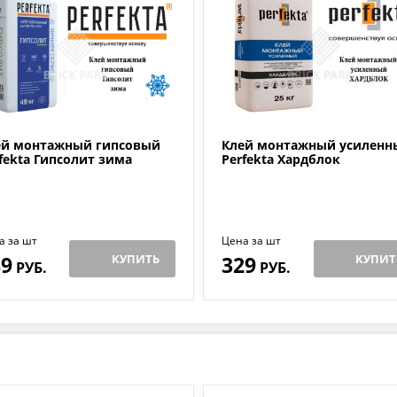
ей монтажный гипсовый
Клей монтажный усиленн
fekta Гипсолит зима
Perfekta Хардблок
а за шт
Цена за шт
89
КУПИТЬ
329
КУПИТ
РУБ.
РУБ.