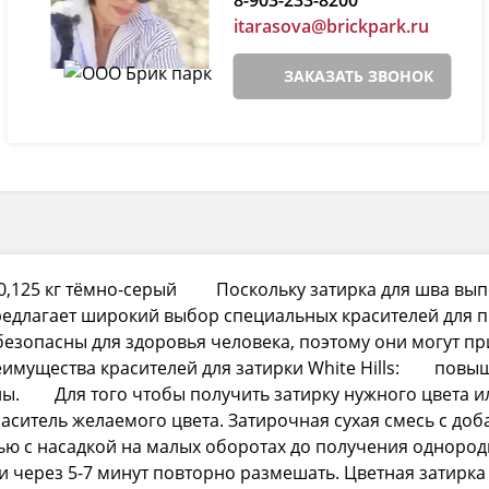
itarasova@brickpark.ru
ЗАКАЗАТЬ ЗВОНОК
05 0,125 кг тёмно-серый Поскольку затирка для шва вы
 предлагает широкий выбор специальных красителей для
s безопасны для здоровья человека, поэтому они могут п
еимущества красителей для затирки White Hills: повы
ы. Для того чтобы получить затирку нужного цвета ил
раситель желаемого цвета. Затирочная сухая смесь с д
 с насадкой на малых оборотах до получения однородн
и через 5-7 минут повторно размешать. Цветная затирка