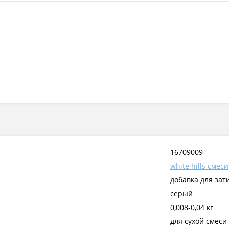
16709009
white hills смеси
добавка для зат
серый
0,008-0,04 кг
для сухой смеси