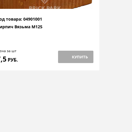
од товара: 04901001
ирпич Вязьма М125
ена за шт
7,5
КУПИТЬ
РУБ.