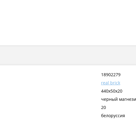
18902279
real brick
440х50х20
черный магнези
20
белоруссия