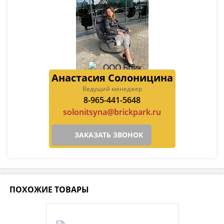
Анастасия Солоницина
Ведущий менеджер
8-965-441-5648
solonitsyna@brickpark.ru
ЗАКАЗАТЬ ЗВОНОК
ПОХОЖИЕ ТОВАРЫ