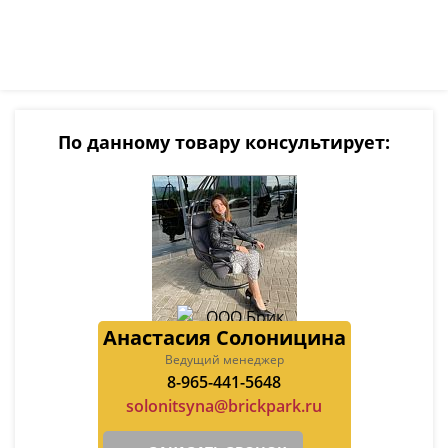
По данному товару консультирует:
Анастасия Солоницина
Ведущий менеджер
8-965-441-5648
solonitsyna@brickpark.ru