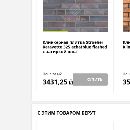
Клинкерная плитка Stroeher
Кли
Keravette 325 achatblue flashed
Kli
с затиркой шва
Цена за м2
Цен
КУПИТЬ
3431,25
35
Й
С ЭТИМ ТОВАРОМ БЕРУТ