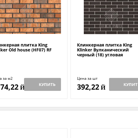
нкерная плитка King
Клинкерная плитка King
nker Old house (HF07) RF
Klinker Вулканический
черный (18) угловая
а за м2
Цена за шт
КУПИТЬ
КУПИТ
74,22
392,22
Й
Й