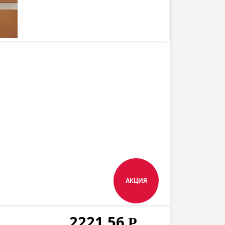
АКЦИЯ
2221,56
Р