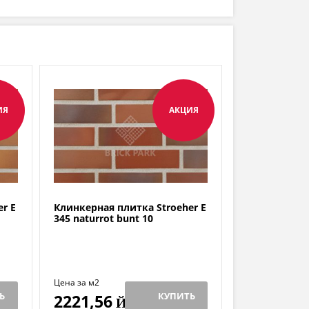
ИЯ
АКЦИЯ
r E
Клинкерная плитка Stroeher E
345 naturrot bunt 10
Цена за м2
Ь
КУПИТЬ
2221,56
Й