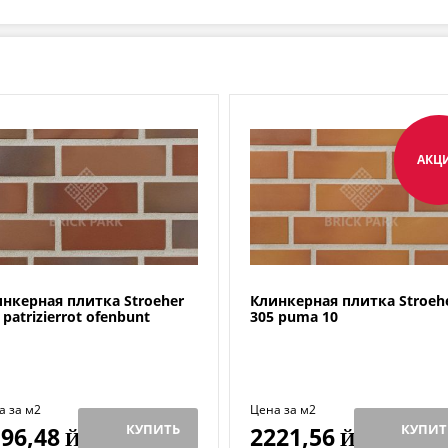
АКЦ
нкерная плитка Stroeher
Клинкерная плитка Stroehe
 patrizierrot ofenbunt
305 puma 10
а за м2
Цена за м2
КУПИТЬ
КУПИТ
96,48
2221,56
Й
Й