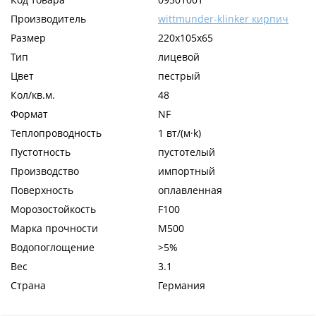
Производитель
wittmunder-klinker кирпич
Размер
220x105x65
Тип
лицевой
Цвет
пестрый
Кол/кв.м.
48
Формат
NF
Теплопроводность
1 вт/(м·k)
Пустотность
пустотелый
Производство
импортный
Поверхность
оплавленная
Морозостойкость
F100
Марка прочности
М500
Водопоглощение
>5%
Вес
3.1
Страна
Германия