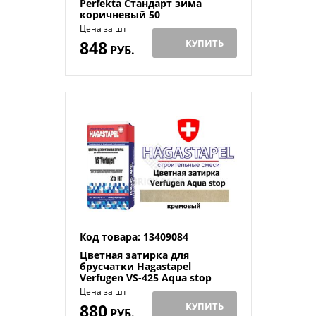
Perfekta Стандарт зима
коричневый 50
Цена за шт
848
КУПИТЬ
РУБ.
Код товара: 13409084
Цветная затирка для
брусчатки Hagastapel
Verfugen VS-425 Aqua stop
Цена за шт
880
КУПИТЬ
РУБ.