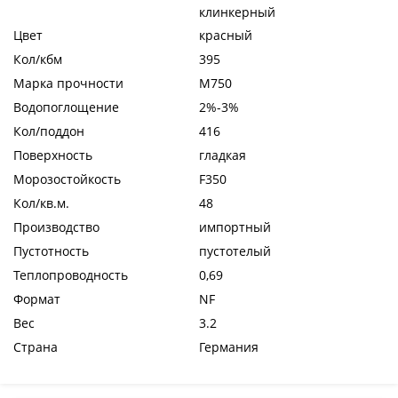
клинкерный
Цвет
красный
Кол/кбм
395
Марка прочности
М750
Водопоглощение
2%-3%
Кол/поддон
416
Поверхность
гладкая
Морозостойкость
F350
Кол/кв.м.
48
Производство
импортный
Пустотность
пустотелый
Теплопроводность
0,69
Формат
NF
Вес
3.2
Страна
Германия