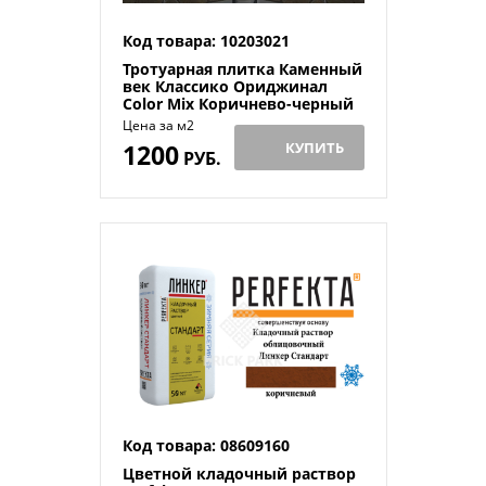
Код товара: 10203021
Тротуарная плитка Каменный
век Классико Ориджинал
Color Mix Коричнево-черный
110(57)×86×60
Цена за м2
1200
КУПИТЬ
РУБ.
Код товара: 08609160
Цветной кладочный раствор