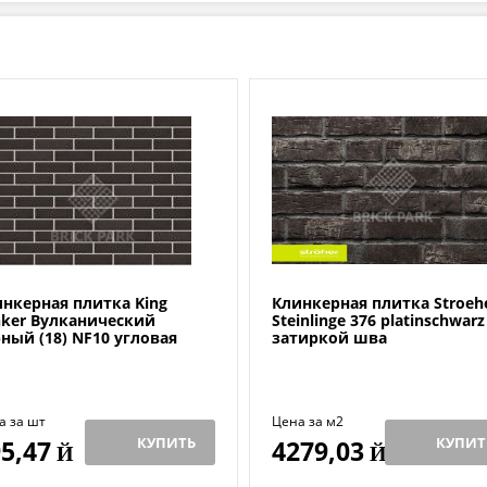
нкерная плитка King
Клинкерная плитка Stroeh
nker Вулканический
Steinlinge 376 platinschwarz
ный (18) NF10 угловая
затиркой шва
а за шт
Цена за м2
КУПИТЬ
КУПИТ
5,47
4279,03
Й
Й