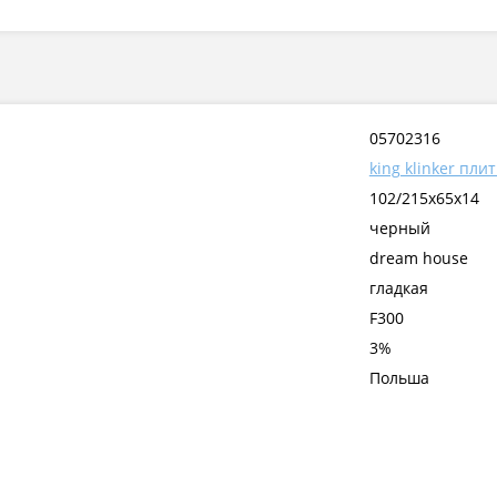
05702316
king klinker пли
102/215x65x14
черный
dream house
гладкая
F300
3%
Польша