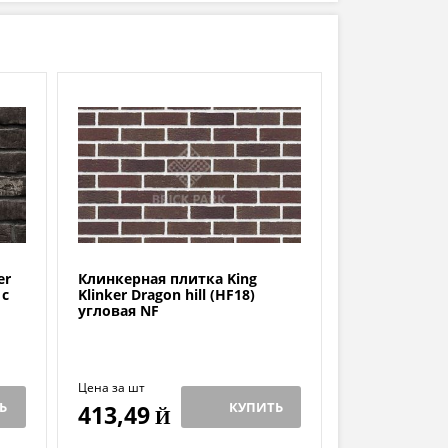
er
Клинкерная плитка King
 с
Klinker Dragon hill (HF18)
угловая NF
Цена за шт
Ь
КУПИТЬ
413,49
Й