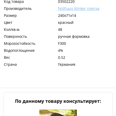
Код товара
03502220
Производитель
feldhaus klinker плитка
Размер
240x71x14
Цвет
красный
Кол/кв.м.
48
Поверхность
ручная формовка
Морозостойкость
F300
Водопоглощение
4%
Вес
0.52
Страна
Германия
По данному товару консультирует: