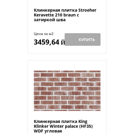
Клинкерная плитка Stroeher
Keravette 210 braun с
затиркой шва
Цена за м2
КУПИТЬ
3459,64
Й
Клинкерная плитка King
Klinker Winter palace (HF35)
WDF угловая