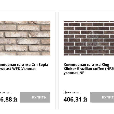
нкерная плитка Crh Sepia
Клинкерная плитка King
wdust WFD Угловая
Klinker Brazilian coffee (HF2
угловая NF
а за шт
Цена за шт
КУПИТЬ
КУПИТ
6,88
406,31
Й
Й