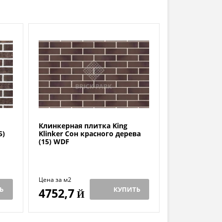
Клинкерная плитка King
5)
Klinker Сон красного дерева
(15) WDF
Цена за м2
Ь
КУПИТЬ
4752,7
Й