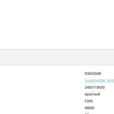
03603048
hagemeister klin
240x118x50
красный
F300
М800