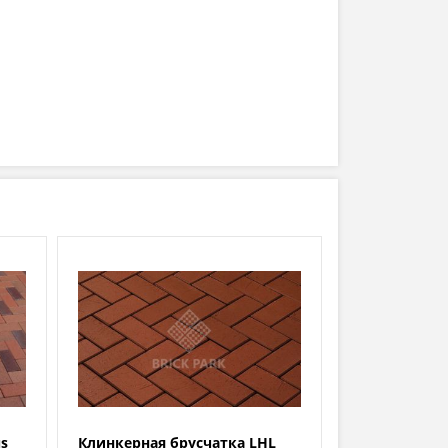
us
Клинкерная брусчатка LHL