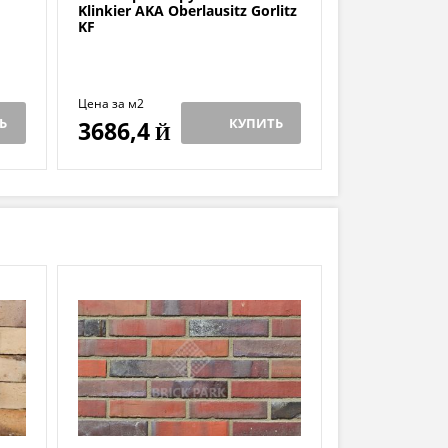
Klinkier AKA Oberlausitz Gorlitz
KF
Цена за м2
Ь
КУПИТЬ
3686,4
Й