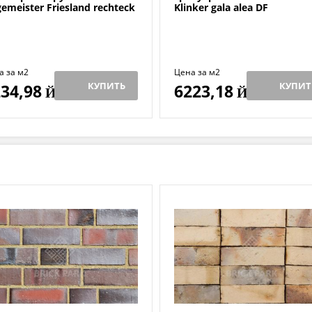
emeister Friesland rechteck
Klinker gala alea DF
а за м2
Цена за м2
КУПИТЬ
КУПИТ
34,98
6223,18
Й
Й