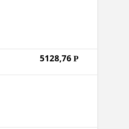
5128,76
Р