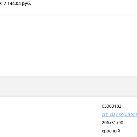
: 7 144.04 руб.
03303182
crh clay solutio
206x51x90
красный