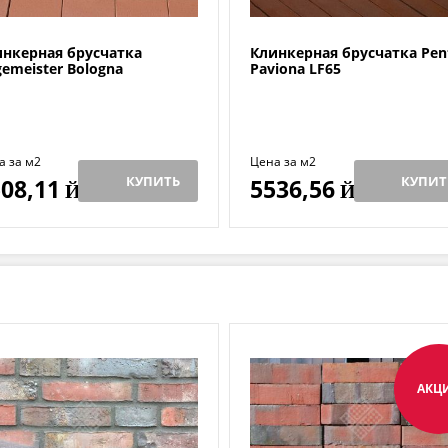
нкерная брусчатка
Клинкерная брусчатка Pen
emeister Bologna
Paviona LF65
а за м2
Цена за м2
КУПИТЬ
КУПИТ
08,11
5536,56
Й
Й
АКЦ