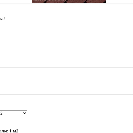
та!
ли: 1 м2