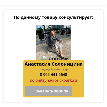
По данному товару консультирует:
Анастасия Солоницина
Ведущий менеджер
8-965-441-5648
solonitsyna@brickpark.ru
ЗАКАЗАТЬ ЗВОНОК