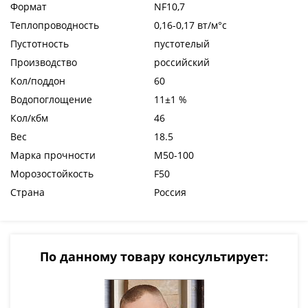
Формат
NF10,7
Теплопроводность
0,16-0,17 вт/м°с
Пустотность
пустотелый
Производство
российский
Кол/поддон
60
Водопоглощение
11±1 %
Кол/кбм
46
Вес
18.5
Марка прочности
М50-100
Морозостойкость
F50
Страна
Россия
По данному товару консультирует: