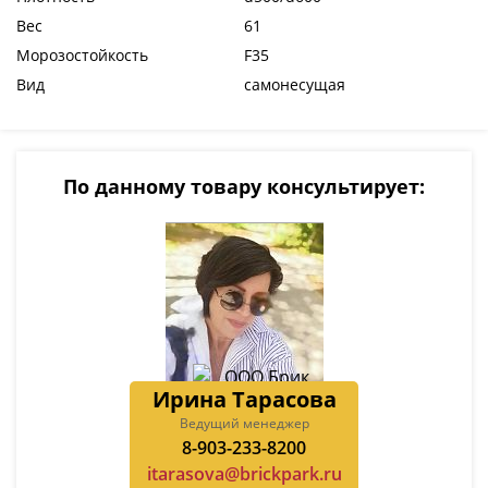
Вес
61
Морозостойкость
F35
Вид
самонесущая
По данному товару консультирует:
Ирина Тарасова
Ведущий менеджер
8-903-233-8200
itarasova@brickpark.ru