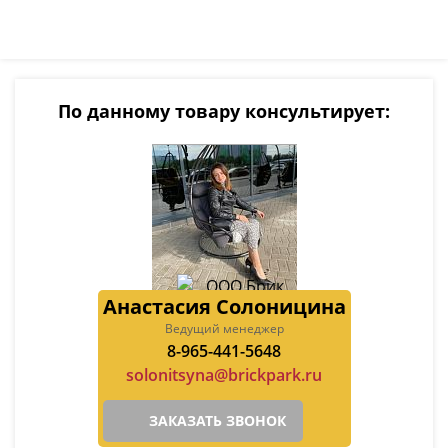
По данному товару консультирует:
Анастасия Солоницина
Ведущий менеджер
8-965-441-5648
solonitsyna@brickpark.ru
ЗАКАЗАТЬ ЗВОНОК