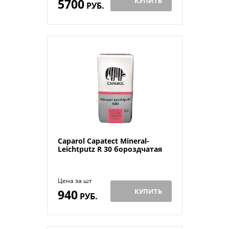
5700
КУПИТЬ
РУБ.
Caparol Capatect Mineral-
Leichtputz R 30 бороздчатая
Цена за шт
940
КУПИТЬ
РУБ.