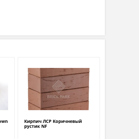
own
Кирпич ЛСР Коричневый
рустик NF