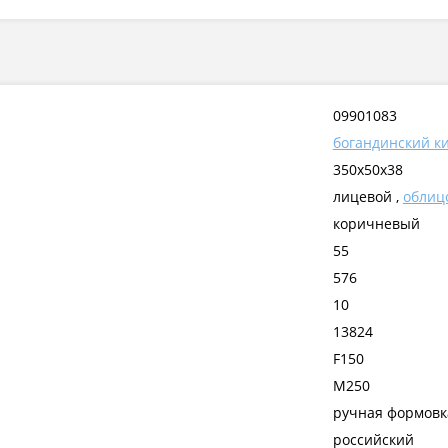
09901083
богандинский к
350x50x38
лицевой ,
облиц
коричневый
55
576
10
13824
F150
М250
ручная формовк
российский