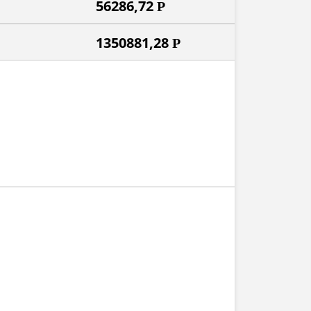
56286,72
Р
1350881,28
Р