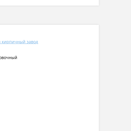
й кирпичный завод
цовочный