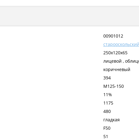
00901012
старооскольски
250x120x65
лицевой , обли
коричневый
394
М125-150
11%
1175
480
гладкая
F50
51