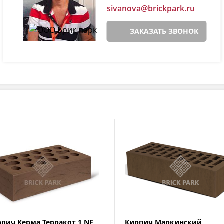
sivanova@brickpark.ru
ЗАКАЗАТЬ ЗВОНОК
пич Керма Терракот 1 NF
Кирпич Маркинский