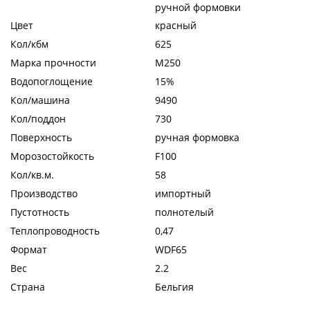
ручной формовки
Цвет
красный
Кол/кбм
625
Марка прочности
М250
Водопоглощение
15%
Кол/машина
9490
Кол/поддон
730
Поверхность
ручная формовка
Морозостойкость
F100
Кол/кв.м.
58
Производство
импортный
Пустотность
полнотелый
Теплопроводность
0,47
Формат
WDF65
Вес
2.2
Страна
Бельгия