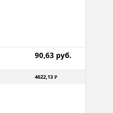
90,63
руб.
4622,13
Р