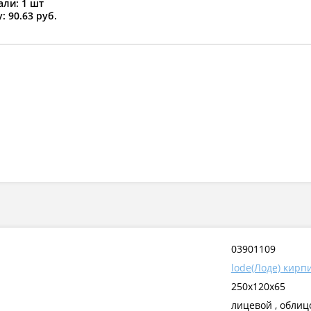
ли: 1 шт
: 90.63 руб.
03901109
lode(Лоде) кирп
250x120x65
лицевой , обли