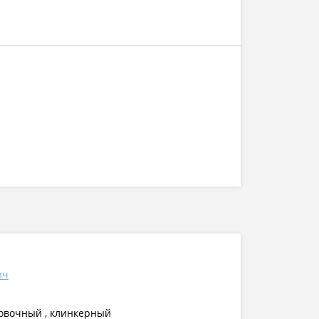
ич
цовочный , клинкерный