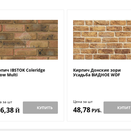
пич IBSTOK Coleridge
Кирпич Донские зори
low Multi
Усадьба ВИДНОЕ WDF
Цена за шт
а за шт
КУПИТЬ
48,78
КУПИТ
6,38
Й
РУБ.