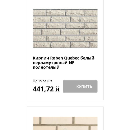
Кирпич Roben Quebec белый
перламутровый NF
полнотелый
Цена за шт
КУПИТЬ
441,72
Й