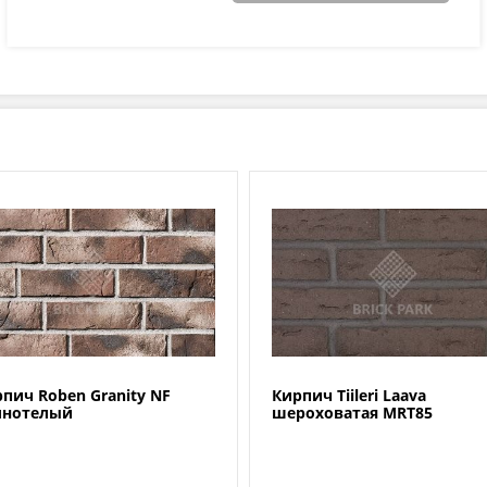
пич Roben Granity NF
Кирпич Tiileri Laava
лнотелый
шероховатая MRT85