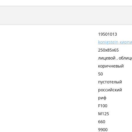
19501013
konigstein кирп
250х85х65
лицевой , обли
коричневый
50
пустотелый
российский
риф
F100
М125
660
9900