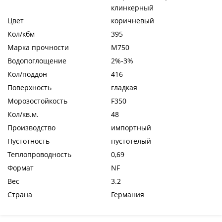
клинкерный
Цвет
коричневый
Кол/кбм
395
Марка прочности
М750
Водопоглощение
2%-3%
Кол/поддон
416
Поверхность
гладкая
Морозостойкость
F350
Кол/кв.м.
48
Производство
импортный
Пустотность
пустотелый
Теплопроводность
0,69
Формат
NF
Вес
3.2
Страна
Германия