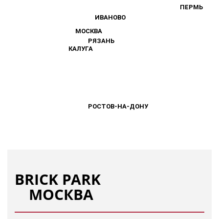
ПЕРМЬ
ПЕРМЬ
ИВАНОВО
ИВАНОВО
МОСКВА
МОСКВА
РЯЗАНЬ
РЯЗАНЬ
КАЛУГА
КАЛУГА
РОСТОВ-НА-ДОНУ
РОСТОВ-НА-ДОНУ
BRICK PARK
МОСКВА