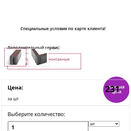
Специальные условия по карте клиента!
Дополнительный сервис:
Строительно-монтажные
работы
231
Цена:
ЛУЧШАЯ
ЦЕНА
за шт
Выберите количество: