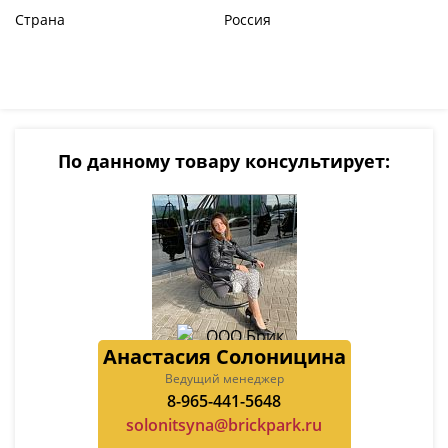
Страна
Россия
По данному товару консультирует:
Анастасия Солоницина
Ведущий менеджер
8-965-441-5648
solonitsyna@brickpark.ru