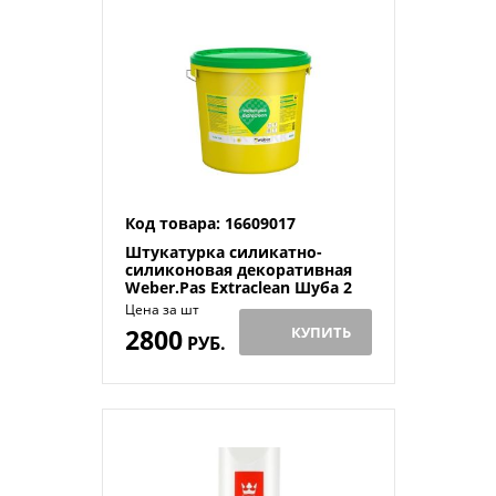
Код товара: 16609017
Штукатурка силикатно-
силиконовая декоративная
Weber.Pas Extraсlean Шуба 2
мм белая 25 кг
Цена за шт
2800
КУПИТЬ
РУБ.