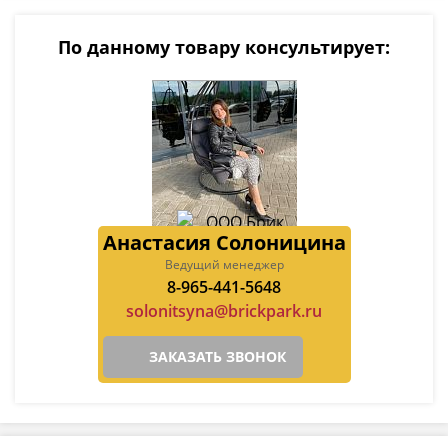
По данному товару консультирует:
Анастасия Солоницина
Ведущий менеджер
8-965-441-5648
solonitsyna@brickpark.ru
ЗАКАЗАТЬ ЗВОНОК