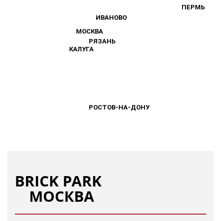
ПЕРМЬ
ПЕРМЬ
ИВАНОВО
ИВАНОВО
МОСКВА
МОСКВА
РЯЗАНЬ
РЯЗАНЬ
КАЛУГА
КАЛУГА
РОСТОВ-НА-ДОНУ
РОСТОВ-НА-ДОНУ
BRICK PARK
МОСКВА